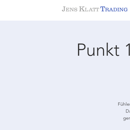
J
K
T
ENS
LATT
RADING
Punkt 
Fühle
Da
gem