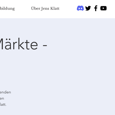
bildung
Über Jens Klatt
ärkte -
renden
nen
att.