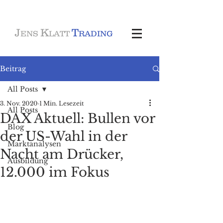
J
K
T
ENS
LATT
RADING
Beitrag
All Posts
3. Nov. 2020
1 Min. Lesezeit
All Posts
DAX Aktuell: Bullen vor
Blog
der US-Wahl in der
Marktanalysen
Nacht am Drücker,
Ausbildung
12.000 im Fokus