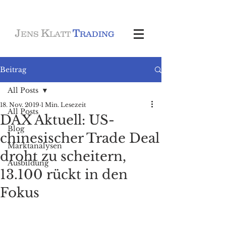
J
K
T
ENS
LATT
RADING
Beitrag
All Posts
18. Nov. 2019
1 Min. Lesezeit
All Posts
DAX Aktuell: US-
Blog
chinesischer Trade Deal
Marktanalysen
droht zu scheitern,
Ausbildung
13.100 rückt in den
Fokus