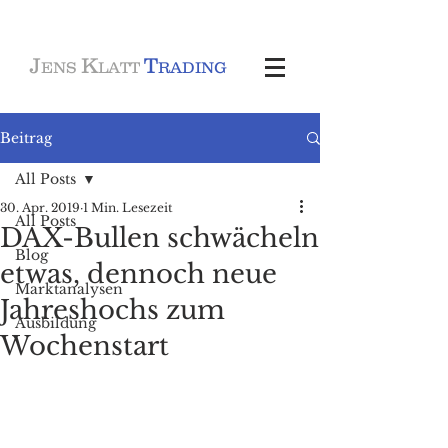
J
K
T
ENS
LATT
RADING
Beitrag
All Posts
30. Apr. 2019
1 Min. Lesezeit
All Posts
DAX-Bullen schwächeln
Blog
etwas, dennoch neue
Marktanalysen
Jahreshochs zum
Ausbildung
Wochenstart