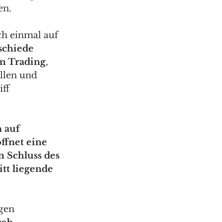
n.  
ch einmal auf 
schiede
em Trading
, 
llen und 
ff 
 auf 
ffnet eine 
 Schluss des 
tt liegende 
gen 