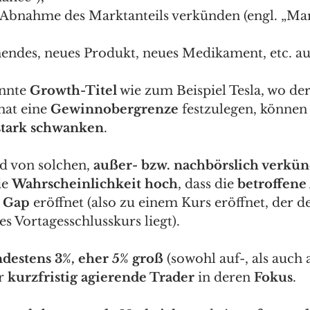
 Abnahme des Marktanteils verkünden (engl. „Mar
endes, neues Produkt, neues Medikament, etc. au
nnte 
Growth-Titel
 wie zum Beispiel Tesla, wo der
hat eine 
Gewinnobergrenze
 festzulegen, können 
stark schwanken
.  
d von solchen, 
außer- bzw. nachbörslich verkün
ie 
Wahrscheinlichkeit hoch
, dass die 
betroffene
 Gap 
eröffnet (also zu einem Kurs eröffnet, der de
s Vortagesschlusskurs liegt).  
destens 3%, eher 5% groß
 (sowohl auf-, als auch 
r 
kurzfristig agierende Trader
 in deren 
Fokus
.  