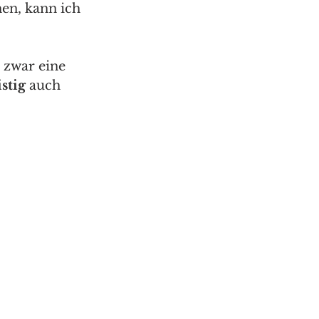
en, kann ich 
 zwar eine 
stig 
auch 