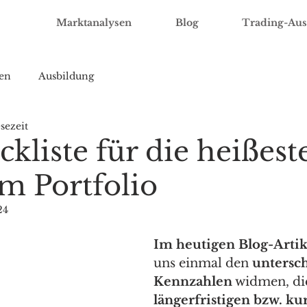
Marktanalysen
Blog
Trading-Aus
en
Ausbildung
sezeit
kliste für die heißest
im Portfolio
24
Im heutigen Blog-Artik
uns einmal den 
untersch
Kennzahlen
 widmen, die
längerfristigen bzw. kur