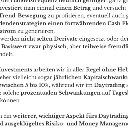
 die 
Handelsfrequenz deutlich geringer
: ganz 
g
vestiert
 man einmal 
einen Betrag
 und versucht 
n Trend-Bewegung
 zu profitieren, eventuell auch 
dendenstrategien einen fortwährenden Cash Fl
strom
 zu generieren. 
 werden 
nicht selten Derivate
 eingesetzt oder de
 
Basiswert zwar physisch
, aber 
teilweise fremdf
delt. 
 Investments
 arbeiten wir in aller Regel 
ohne Heb
 eher vielleicht sogar 
jährlichen Kapitalschwan
zwischen 5 bis 10%
, während wir im 
Daytrading
 
z
 solche
 prozentualen Schwankungen 
auf 
Tagesb
önnen.  
h ein 
weiterer, wichtiger Aspekt fürs Daytradin
d 
ausgeklügeltes Risiko- und Money Managem