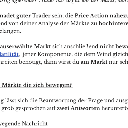
ristig agierender Trader nur so gut wie der Markt, den 
nadet guter Trader
 sein, die 
Price Action nahezu
nd von deiner Analyse der Märkte zu 
hochintere
elangen.  
auserwählte Markt
 sich anschließend 
nicht bewe
atilität
,  jener Komponente, die dem Wind gleicht
reiten benötigt, dann wirst du 
am Markt
 nur seh
h Märkte die sich bewegen? 
ng
 lässt sich die Beantwortung der Frage und aus
 grob gesprochen auf 
zwei Antworten 
herunterb
wegende Nachricht 