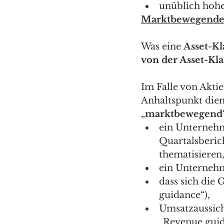
unüblich hohe
Marktbewegende
Was eine 
Asset-Kl
von der Asset-Kla
Im Falle von Aktie
Anhaltspunkt dien
„
marktbewegend
ein Unternehm
Quartalsberic
thematisieren,
ein Unternehme
dass sich die 
guidance“), 
Umsatzaussich
„Revenue guid