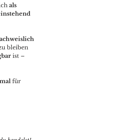
ich 
als 
einstehend 
achweislich 
zu bleiben 
gbar
 ist – 
imal
 für 