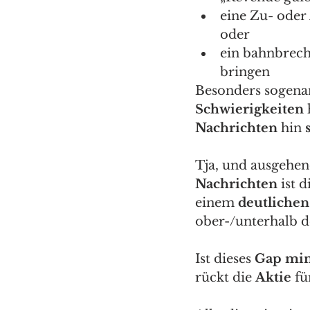
eine Zu- oder
oder 
ein bahnbrech
bringen  
Besonders sogena
Schwierigkeiten
 
Nachrichten 
hin 
Tja, und ausgehen
Nachrichten
 ist d
einem 
deutlichen
ober-/unterhalb de
Ist dieses 
Gap min
rückt die 
Aktie
 fü