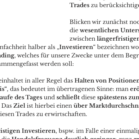
Trades
 zu berücksichtige
Blicken wir zunächst no
die 
wesentlichen Unter
zwischen 
längerfristig
nfachheit halber als „
Investieren
“ bezeichnen wo
ading
, welches für unsere Zwecke unter dem Begri
ammengefasst werden soll:  
einhaltet in aller Regel das 
Halten von Positionen
is“
, das bedeutet im übertragenen Sinne: man 
erö
aufe des Tages
 und 
schließt
 diese 
spätestens zum
. Das 
Ziel
 ist hierbei einen 
über Marktdurchschni
iesen Trades zu erwirtschaften.  
istigen Investieren
, bspw. im Falle einer einmali