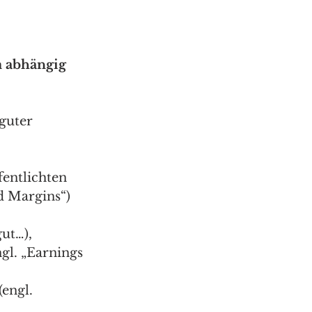
h 
abhängig 
 guter 
entlichten 
d Margins“) 
ut…), 
gl. „Earnings 
engl. 