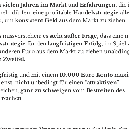
 
vielen Jahren im Markt
 und 
Erfahrungen
, die 
eln dürfen, eine 
profitable Handelsstrategie all
d
, um 
konsistent Geld 
aus dem Markt zu ziehen. 
s missverstehen: es 
steht außer Frage
, dass eine 
n
sstrategie
 für den 
langfristigen Erfolg
, im Spiel 
anderen Euro aus dem Markt zu ziehen 
unabdin
n Zweifel
. 
gfristig
 und mit einem 
10.000 Euro Konto max
enst
, 
nicht
 unbedingt für einen 
“attraktiven” 
reichen, 
ganz zu schweigen
 vom 
Bestreiten des 
 reichen. 