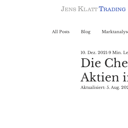
J
K
T
ENS
LATT
RADING
All Posts
Blog
Marktanalys
10. Dez. 2021
9 Min. Le
Die Chec
Aktien 
Aktualisiert:
5. Aug. 20