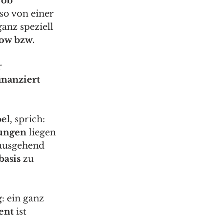
rob 
so von einer 
ganz speziell 
ow bzw. 
r 
inanziert
el
, sprich: 
kungen
 liegen 
ausgehend 
asis 
zu 
g
: ein ganz 
ent
 ist 