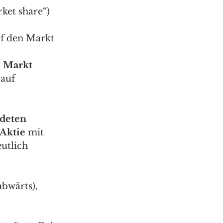
ket share“) 
f den Markt 
 
Markt 
auf 
deten 
 Aktie
 mit 
utlich 
abwärts), 