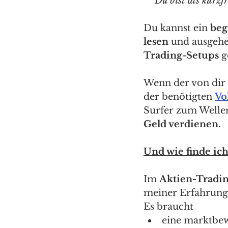
Du bist als kurzf
Du kannst ein 
beg
lesen 
und ausgehe
Trading-Setups
 g
Wenn der von dir 
der benötigten 
Vol
Surfer zum Wellen
Geld verdienen
. 
Und wie finde ic
Im 
Aktien-Tradi
meiner Erfahrung
Es braucht 
eine marktbe