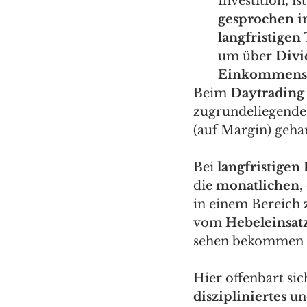
Investition, ist
gesprochen in
langfristige
um über 
Divi
Einkommens
Beim 
Daytrading
zugrundeliegende
(auf Margin) gehan
Bei 
langfristigen
die 
monatlichen
,
in einem Bereich 
vom 
Hebeleinsat
sehen bekommen k
Hier offenbart sic
diszipliniertes
 un