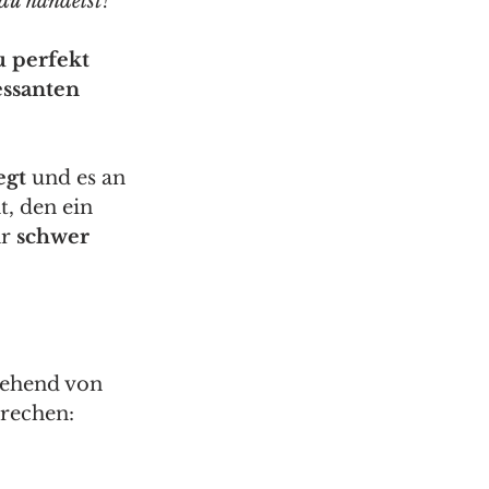
du handelst! 
 perfekt 
ssanten 
gt 
und es an 
, den ein 
r 
schwer 
gehend von 
rechen:  