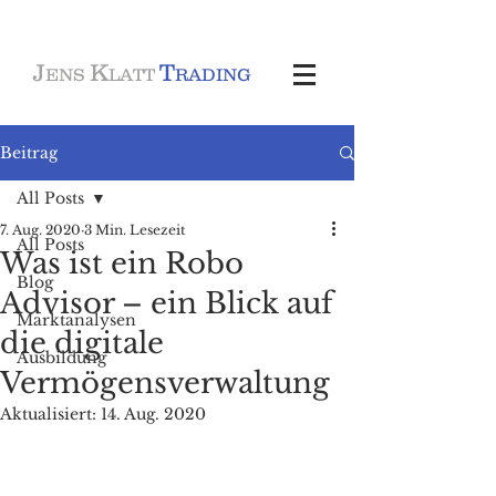
J
K
T
ENS
LATT
RADING
Beitrag
All Posts
7. Aug. 2020
3 Min. Lesezeit
All Posts
Was ist ein Robo
Blog
Advisor – ein Blick auf
Marktanalysen
die digitale
Ausbildung
Vermögensverwaltung
Aktualisiert:
14. Aug. 2020