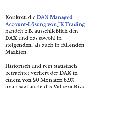
Konkret: 
die 
DAX Managed 
Account-Lösung von JK Trading
handelt z.B. ausschließlich den 
DAX
 und das sowohl in 
steigenden
, als auch in 
fallenden 
Märkten
. 
Historisch
 und rein 
statistisch
betrachtet 
verliert
 der
 DAX in 
einem von 20 Monaten 8.9% 
(man sagt auch: das 
Value at Risk 
(95%)
 des 
DAX
 beträgt 
8.9%
). 
Das bedeutet:
 wenn ich in einen 
DAX-ETF 
investiere, welcher die
Wertentwicklung des deutschen 
Leitindex 1 zu 1
 abbildet, dann 