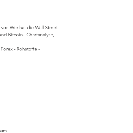
or. Wie hat die Wall Street 
d Bitcoin.  Chartanalyse, 
Forex - Rohstoffe - 
sum