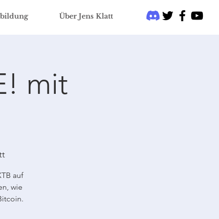
bildung
Über Jens Klatt
! mit
tt
XTB auf
en, wie
itcoin.