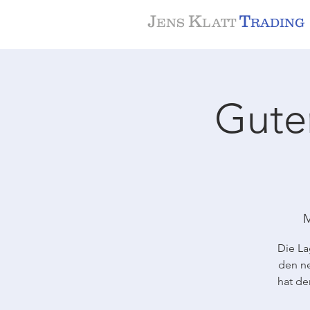
J
K
T
ENS
LATT
RADING
Gute
M
Die La
den ne
hat de