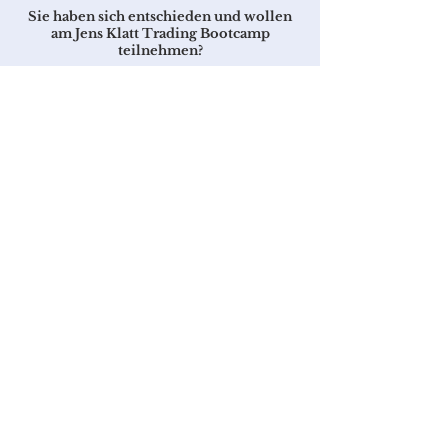
Sie haben sich entschieden und wollen
am Jens Klatt Trading Bootcamp
teilnehmen?
Dann befolgen Sie einfach die unten
aufgeführten Schritte.
Was ist, wenn das Jens Klatt Trading
Bootcamp nichts für mich ist?
Sie haben ein 14-tägiges Rückgaberecht,
sollte das Trading Bootcamp nichts für
Sie sein.
Senden Sie hierzu lediglich eine Mail an
jklatt@jk-trading.com
.
So erhalten
Sie Zugang:
40+ Lektionen, 30h+ Videos