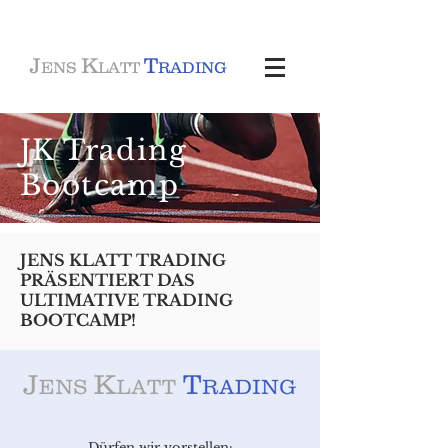
J
K
T
ENS
LATT
RADING
JK Trading
Bootcamp
JENS KLATT TRADING
PRÄSENTIERT DAS
ULTIMATIVE TRADING
BOOTCAMP!
Dürfen wir vorstellen: