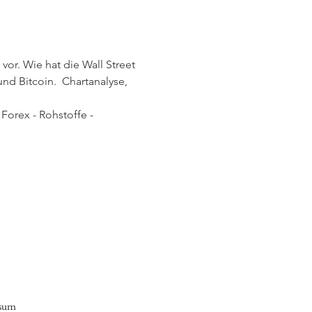
or. Wie hat die Wall Street 
d Bitcoin.  Chartanalyse, 
Forex - Rohstoffe - 
sum