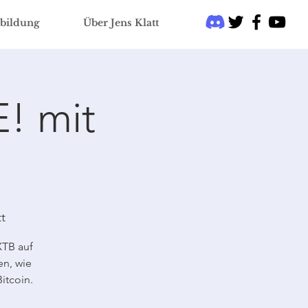
bildung
Über Jens Klatt
! mit
t
XTB auf
en, wie
itcoin.