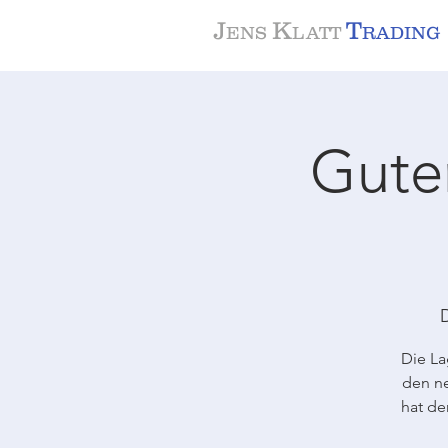
J
K
T
ENS
LATT
RADING
Gute
D
Die La
den ne
hat de