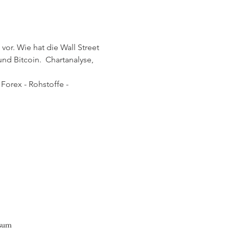
or. Wie hat die Wall Street 
d Bitcoin.  Chartanalyse, 
Forex - Rohstoffe - 
sum