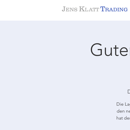
J
K
T
ENS
LATT
RADING
Gute
D
Die La
den ne
hat de