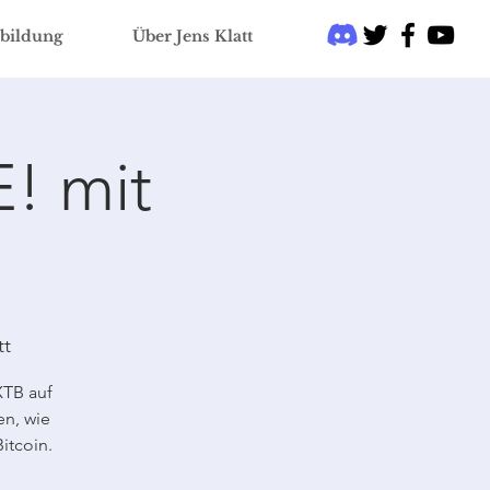
bildung
Über Jens Klatt
! mit
tt
XTB auf
en, wie
itcoin.