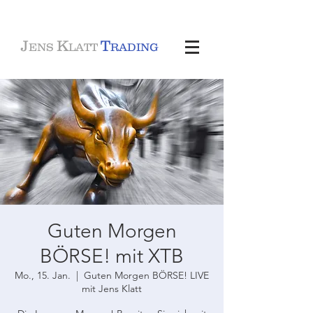
J
K
T
ENS
LATT
RADING
Guten Morgen
BÖRSE! mit XTB
Mo., 15. Jan.
  |  
Guten Morgen BÖRSE! LIVE
mit Jens Klatt