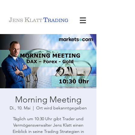
J
K
T
ENS
LATT
RADING
Morning Meeting
Di., 10. Mai
  |  
Ort wird bekanntgegeben
Täglich um 10:30 Uhr gibt Trader und
Vermögensverwalter Jens Klatt einen
Einblick in seine Trading Strategien in