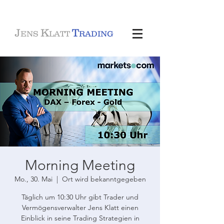
J
K
T
ENS
LATT
RADING
Morning Meeting
Mo., 30. Mai
  |  
Ort wird bekanntgegeben
Täglich um 10:30 Uhr gibt Trader und
Vermögensverwalter Jens Klatt einen
Einblick in seine Trading Strategien in