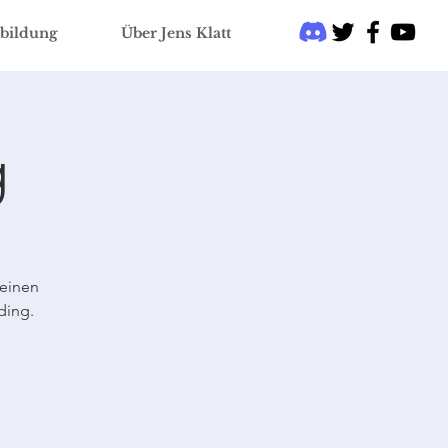
bildung
Über Jens Klatt
g
 einen
ding.