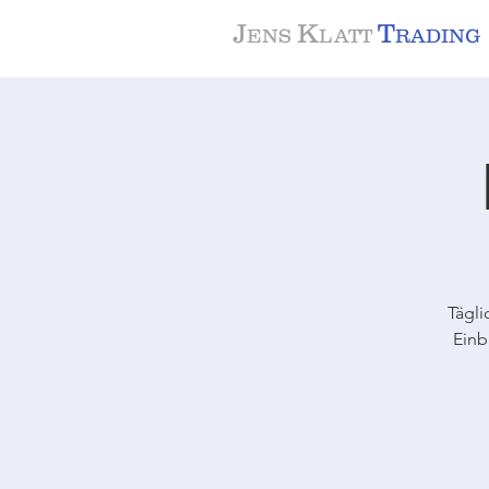
J
K
T
ENS
LATT
RADING
Tägli
Einb