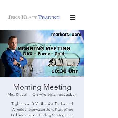
J
K
T
ENS
LATT
RADING
Morning Meeting
Mo., 04. Juli
  |  
Ort wird bekanntgegeben
Täglich um 10:30 Uhr gibt Trader und
Vermögensverwalter Jens Klatt einen
Einblick in seine Trading Strategien in