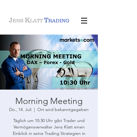
J
K
T
ENS
LATT
RADING
Morning Meeting
Do., 14. Juli
  |  
Ort wird bekanntgegeben
Täglich um 10:30 Uhr gibt Trader und
Vermögensverwalter Jens Klatt einen
Einblick in seine Trading Strategien in