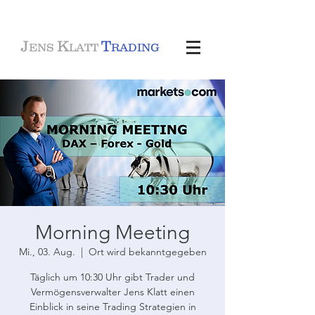
J
K
T
ENS
LATT
RADING
Morning Meeting
Mi., 03. Aug.
  |  
Ort wird bekanntgegeben
Täglich um 10:30 Uhr gibt Trader und
Vermögensverwalter Jens Klatt einen
Einblick in seine Trading Strategien in