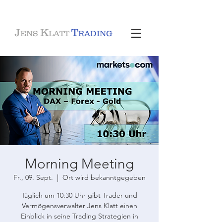
J
K
T
ENS
LATT
RADING
Morning Meeting
Fr., 09. Sept.
  |  
Ort wird bekanntgegeben
Täglich um 10:30 Uhr gibt Trader und
Vermögensverwalter Jens Klatt einen
Einblick in seine Trading Strategien in