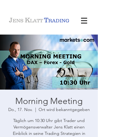
J
K
T
ENS
LATT
RADING
Morning Meeting
Do., 17. Nov.
  |  
Ort wird bekanntgegeben
Täglich um 10:30 Uhr gibt Trader und
Vermögensverwalter Jens Klatt einen
Einblick in seine Trading Strategien in