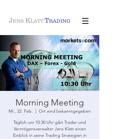
J
K
T
ENS
LATT
RADING
Morning Meeting
Mi., 22. Feb.
  |  
Ort wird bekanntgegeben
Täglich um 10:30 Uhr gibt Trader und
Vermögensverwalter Jens Klatt einen
Einblick in seine Trading Strategien in