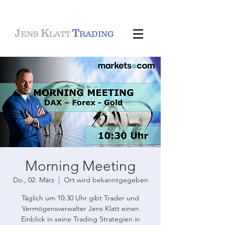
J
K
T
ENS
LATT
RADING
Morning Meeting
Do., 02. März
  |  
Ort wird bekanntgegeben
Täglich um 10:30 Uhr gibt Trader und
Vermögensverwalter Jens Klatt einen
Einblick in seine Trading Strategien in