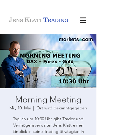
J
K
T
ENS
LATT
RADING
Morning Meeting
Mi., 10. Mai
  |  
Ort wird bekanntgegeben
Täglich um 10:30 Uhr gibt Trader und
Vermögensverwalter Jens Klatt einen
Einblick in seine Trading Strategien in