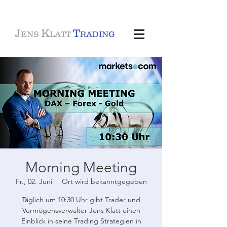
J
K
T
ENS
LATT
RADING
Morning Meeting
Fr., 02. Juni
  |  
Ort wird bekanntgegeben
Täglich um 10:30 Uhr gibt Trader und
Vermögensverwalter Jens Klatt einen
Einblick in seine Trading Strategien in