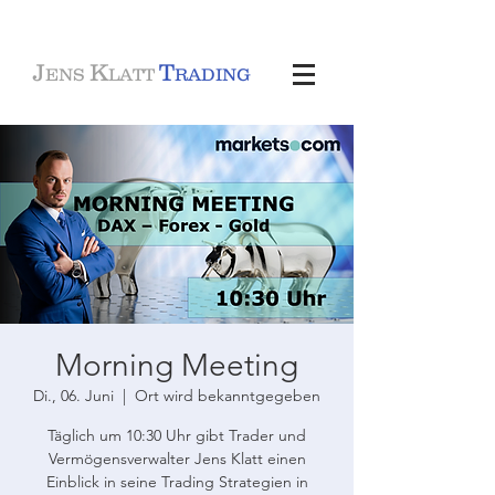
J
K
T
ENS
LATT
RADING
Morning Meeting
Di., 06. Juni
  |  
Ort wird bekanntgegeben
Täglich um 10:30 Uhr gibt Trader und
Vermögensverwalter Jens Klatt einen
Einblick in seine Trading Strategien in