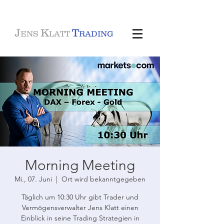
J
K
T
ENS
LATT
RADING
Morning Meeting
Mi., 07. Juni
  |  
Ort wird bekanntgegeben
Täglich um 10:30 Uhr gibt Trader und
Vermögensverwalter Jens Klatt einen
Einblick in seine Trading Strategien in