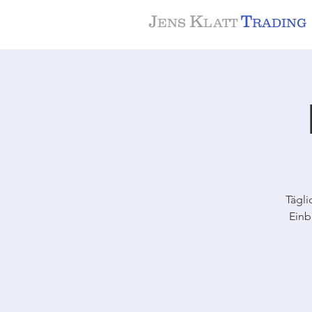
J
K
T
ENS
LATT
RADING
Tägli
Einb