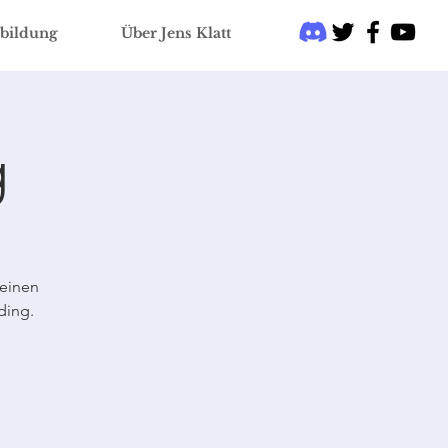
bildung
Über Jens Klatt
g
 einen
ding.