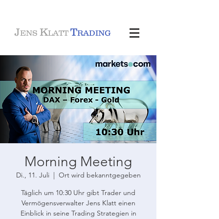
J
K
T
ENS
LATT
RADING
Morning Meeting
Di., 11. Juli
  |  
Ort wird bekanntgegeben
Täglich um 10:30 Uhr gibt Trader und
Vermögensverwalter Jens Klatt einen
Einblick in seine Trading Strategien in