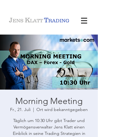
J
K
T
ENS
LATT
RADING
Morning Meeting
Fr., 21. Juli
  |  
Ort wird bekanntgegeben
Täglich um 10:30 Uhr gibt Trader und
Vermögensverwalter Jens Klatt einen
Einblick in seine Trading Strategien in