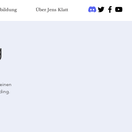
bildung
Über Jens Klatt
g
 einen
ding.