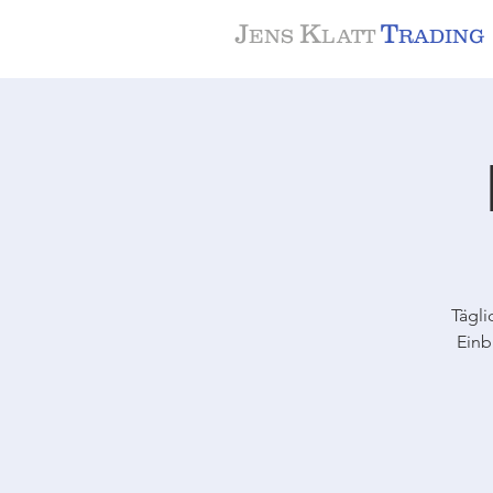
J
K
T
ENS
LATT
RADING
Tägli
Einb