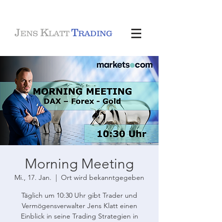
J
K
T
ENS
LATT
RADING
Morning Meeting
Mi., 17. Jan.
  |  
Ort wird bekanntgegeben
Täglich um 10:30 Uhr gibt Trader und
Vermögensverwalter Jens Klatt einen
Einblick in seine Trading Strategien in