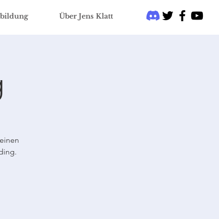
bildung
Über Jens Klatt
g
 einen
ding.