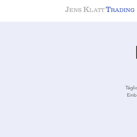
J
K
T
ENS
LATT
RADING
Tägli
Einb