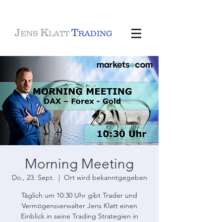
J
K
T
ENS
LATT
RADING
Morning Meeting
Do., 23. Sept.
  |  
Ort wird bekanntgegeben
Täglich um 10:30 Uhr gibt Trader und
Vermögensverwalter Jens Klatt einen
Einblick in seine Trading Strategien in