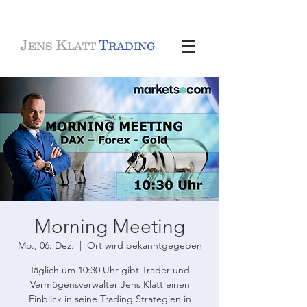
J
K
T
ENS
LATT
RADING
Morning Meeting
Mo., 06. Dez.
  |  
Ort wird bekanntgegeben
Täglich um 10:30 Uhr gibt Trader und
Vermögensverwalter Jens Klatt einen
Einblick in seine Trading Strategien in