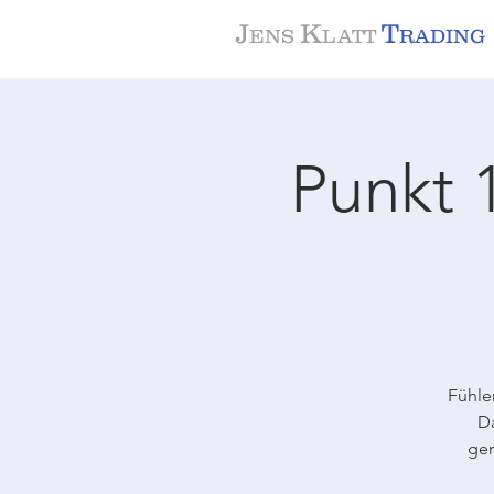
J
K
T
ENS
LATT
RADING
Punkt 
Fühle
Da
gem