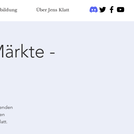
bildung
Über Jens Klatt
ärkte -
renden
nen
att.