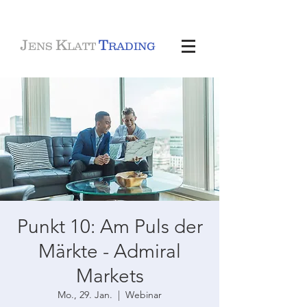
J
K
T
ENS
LATT
RADING
Punkt 10: Am Puls der
Märkte - Admiral
Markets
Mo., 29. Jan.
  |  
Webinar