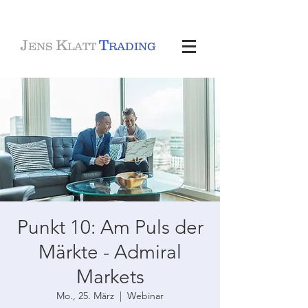
J
K
T
ENS
LATT
RADING
Punkt 10: Am Puls der
Märkte - Admiral
Markets
Mo., 25. März
  |  
Webinar