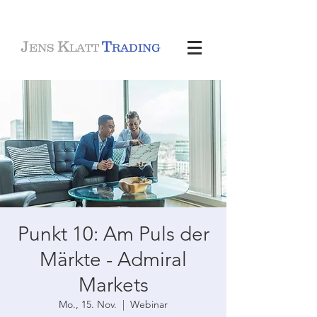
J
K
T
ENS
LATT
RADING
Punkt 10: Am Puls der
Märkte - Admiral
Markets
Mo., 15. Nov.
  |  
Webinar