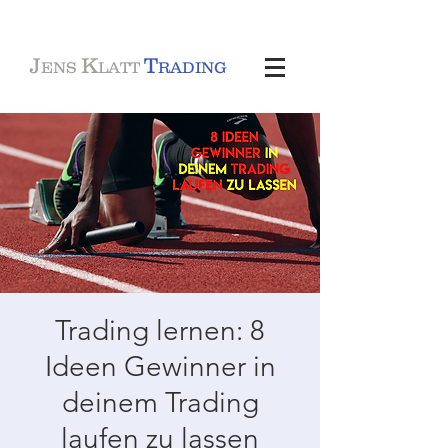
J
K
T
ENS
LATT
RADING
Trading lernen: 8
Ideen Gewinner in
deinem Trading
laufen zu lassen