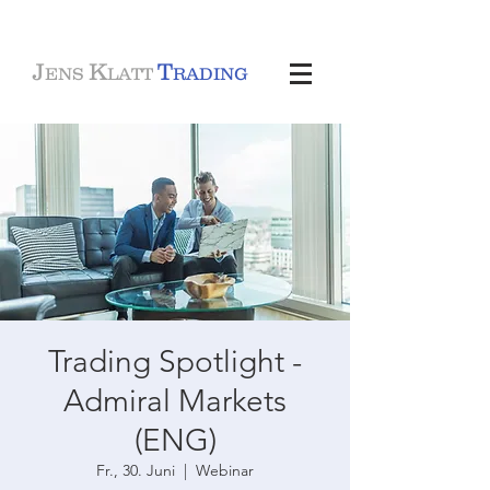
J
K
T
ENS
LATT
RADING
Trading Spotlight -
Admiral Markets
(ENG)
Fr., 30. Juni
  |  
Webinar