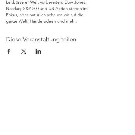
Leitbörse er Welt vorbereiten. Dow Jones, 
Nasdaq, S&P 500 und US-Aktien stehen im 
Fokus, aber natürlich schauen wir auf die 
ganze Welt. Handelsideen und mehr.
Diese Veranstaltung teilen
Allgemeine Geschäftsbedingungen
|
Risikohinweis
|
Kontakt
|
Datenschutz
|
Impressum
© 2024 by Jens Klatt Trading
Der Handel mit Devisen und CFDs kann zu
Verlusten führen, die Ihr eingesetztes Kapital
übersteigen können.
Der eingesetzte Hebel
kann gegen Sie arbeiten. CFDs sind komplexe
Instrumente und gehen wegen der
Hebelwirkung mit dem hohen Risiko einher,
schnell Geld zu verlieren. 74 - 89% der
Kleinanlegerkonten verlieren Geld beim
CFD-Handel. Seien Sie sich aller Risiken