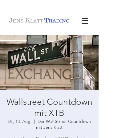
J
K
T
ENS
LATT
RADING
Wallstreet Countdown
mit XTB
Di., 13. Aug.
  |  
Der Wall Street Countdown
mit Jens Klatt