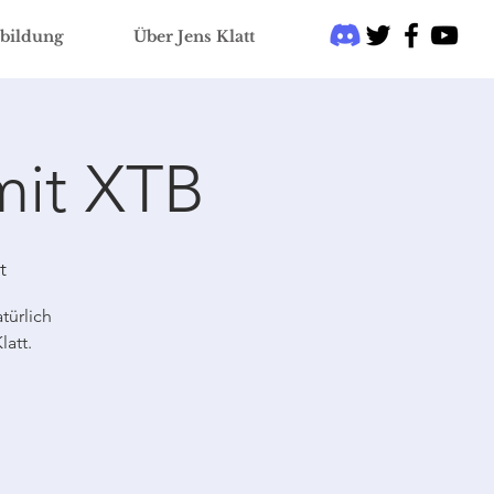
bildung
Über Jens Klatt
mit XTB
t
türlich
att.