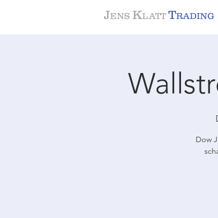
J
K
T
ENS
LATT
RADING
Wallst
Dow Jo
sch