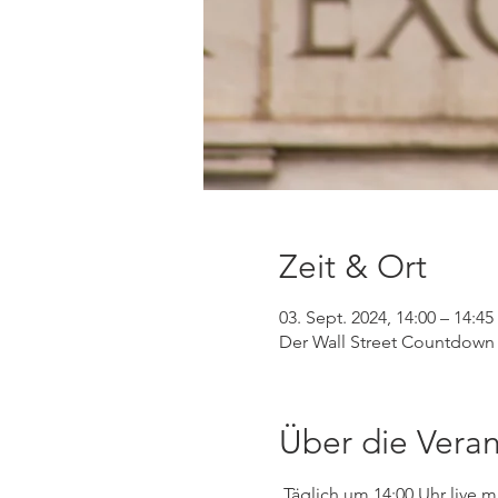
Zeit & Ort
03. Sept. 2024, 14:00 – 14:45
Der Wall Street Countdown 
Über die Veran
 Täglich um 14:00 Uhr live mit Jens Klatt auf die Leitbörse er Welt vorbereiten. Dow Jones, Nasdaq, S&P 500 und US-