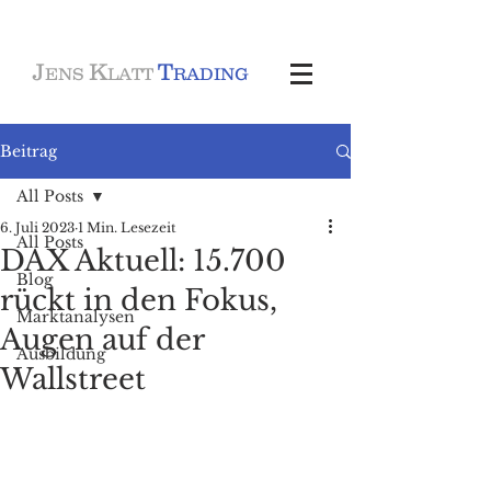
J
K
T
ENS
LATT
RADING
Beitrag
All Posts
6. Juli 2023
1 Min. Lesezeit
All Posts
DAX Aktuell: 15.700
Blog
rückt in den Fokus,
Marktanalysen
Augen auf der
Ausbildung
Wallstreet