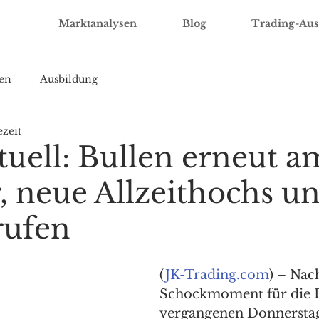
Marktanalysen
Blog
Trading-Aus
en
Ausbildung
ezeit
uell: Bullen erneut a
, neue Allzeithochs un
rufen
(
JK-Trading.com
) – Na
Schockmoment für die 
vergangenen Donnerstag,