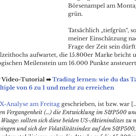
Börsenampel am Montag
grün. 
Tatsächlich „tiefgrün“, so
meiner Einschätzung nac
Frage der Zeit sein dürf
zeithochs aufwartet, die 15.800er Marke bricht 
gischen Meilenstein um 16.000 Punkte ansteuert
Video-Tutorial ➡️ 
Trading lernen: wie du das T
ltiple von 6 zu 1 und mehr zu erreichen
X-Analyse am Freitag
 geschrieben, ist bzw. war […
geren Vergangenheit (…) die Entwicklung im S&P500 u
 Waage: sollten sich diese beiden US-Aktienindizes zu 
wingen und sich der Volatilitätsindex auf den S&P500,