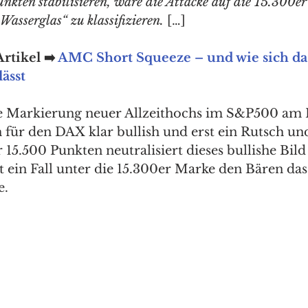
nkten stabilisieren, wäre die Attacke auf die 15.300er
asserglas“ zu klassifizieren.
 […]
rtikel ➡️ 
AMC Short Squeeze – und wie sich das
lässt
e Markierung neuer Allzeithochs im S&P500 am F
 für den DAX klar bullish und erst ein Rutsch un
 15.500 Punkten neutralisiert dieses bullishe Bild
 ein Fall unter die 15.300er Marke den Bären das
. 