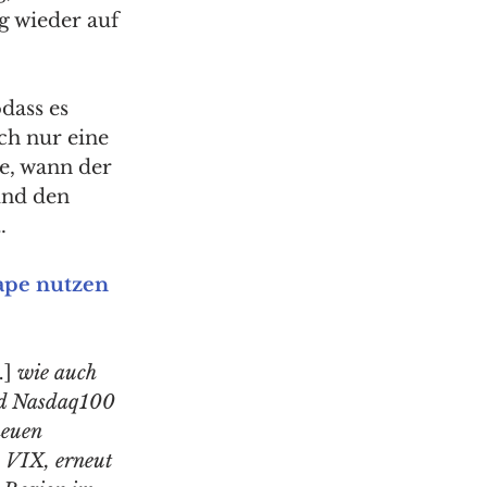
 wieder auf 
dass es 
h nur eine 
te, wann der 
und den 
. 
ape nutzen 
] 
wie auch 
nd Nasdaq100 
neuen 
 VIX, erneut 