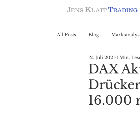
J
K
T
ENS
LATT
RADING
All Posts
Blog
Marktanalys
12. Juli 2021
1 Min. Les
DAX Akt
Drücker
16.000 