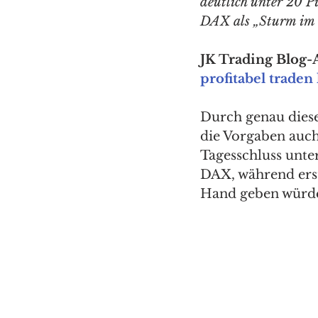
deutlich unter 20 Pu
DAX als „Sturm im W
JK Trading Blog-A
profitabel traden 
Durch genau dies
die Vorgaben auch
Tagesschluss unter
DAX, während erst
Hand geben würde