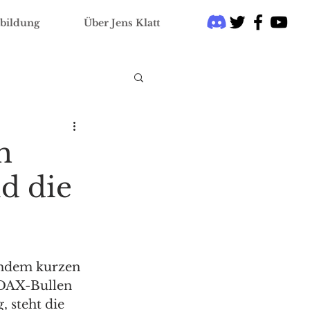
bildung
Über Jens Klatt
m
d die
chdem kurzen 
DAX-Bullen 
 steht die 