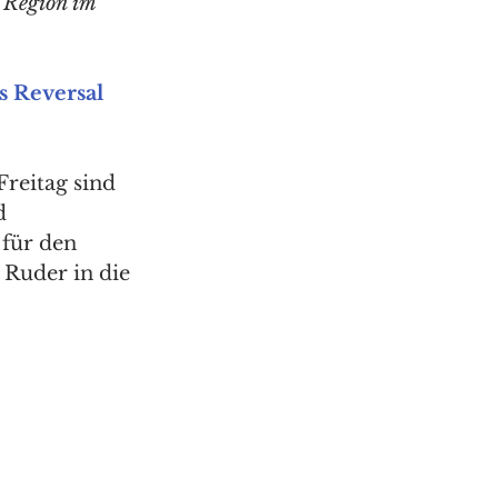
 Region im 
 Reversal 
reitag sind 
d 
 für den 
 Ruder in die 