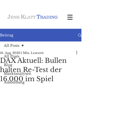
J
K
T
ENS
LATT
RADING
Beitrag
All Posts
16. Aug. 2023
1 Min. Lesezeit
All Posts
DAX Aktuell: Bullen
Blog
halten Re-Test der
Marktanalysen
16.000 im Spiel
Ausbildung