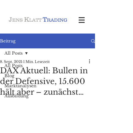
J
K
T
ENS
LATT
RADING
Beitrag
All Posts
8. Sept. 2021
1 Min. Lesezeit
All Posts
DAX Aktuell: Bullen in
Blog
der Defensive, 15.600
Marktanalysen
hält aber – zunächst…
Ausbildung