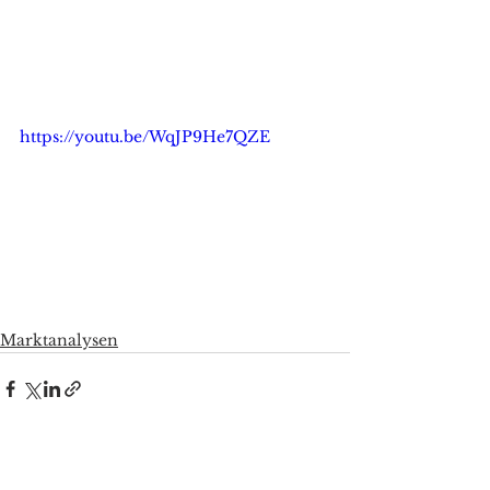
https://youtu.be/WqJP9He7QZE
Marktanalysen
Alle ansehen
Aktuelle Beiträge