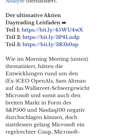
Analyse
 thematisiert.
Der ultimative Aktien 
Daytrading Leitfaden ➡️
Teil 1: 
https://bit.ly/45WU4wX
Teil 2: 
https://bit.ly/3P4Lndp
Teil 3: 
https://bit.ly/3R1h0ap
Wie im Morning Meeting (unten) 
thematisiert, hätten die 
Entwicklungen rund um den 
(Ex-)CEO OpenAIs, Sam Altman 
auf das Wallstreet-Schwergewicht 
Microsoft und somit auch den 
breiten Markt in Form des 
S&P500 und Nasdaq100 negativ 
durchschlagen können, doch 
stattdessen gelang Microsoft ein 
regelrechter Coup, Microsoft-