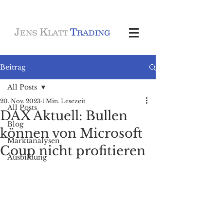
J
K
T
ENS
LATT
RADING
Beitrag
All Posts
20. Nov. 2023
1 Min. Lesezeit
All Posts
DAX Aktuell: Bullen
Blog
können von Microsoft
Marktanalysen
Coup nicht profitieren
Ausbildung