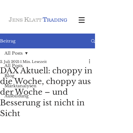
J
K
T
ENS
LATT
RADING
Beitrag
All Posts
2. Juli 2021
1 Min. Lesezeit
All Posts
DAX Aktuell: choppy in
Blog
die Woche, choppy aus
Marktanalysen
der Woche – und
Ausbildung
Besserung ist nicht in
Sicht