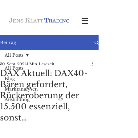
J
K
T
ENS
LATT
RADING
Beitrag
All Posts
30. Sept. 2021
1 Min. Lesezeit
All Posts
DAX Aktuell: DAX40-
Blog
Bären gefordert,
Marktanalysen
Rückeroberung der
Ausbildung
15.500 essenziell,
sonst…