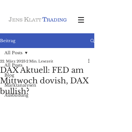
J
K
T
ENS
LATT
RADING
Beitrag
All Posts
22. März 2023
2 Min. Lesezeit
All Posts
DAX Aktuell: FED am
Blog
Mittwoch dovish, DAX
Marktanalysen
bullish?
Ausbildung