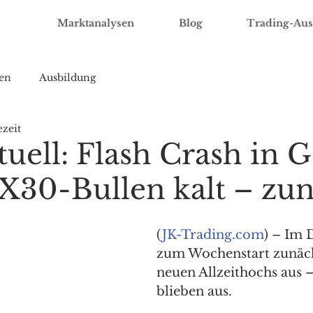
Marktanalysen
Blog
Trading-Aus
en
Ausbildung
ezeit
uell: Flash Crash in 
AX30-Bullen kalt – zun
(
JK-Trading.com
) – Im 
zum Wochenstart zunäch
neuen Allzeithochs aus –
blieben aus. 