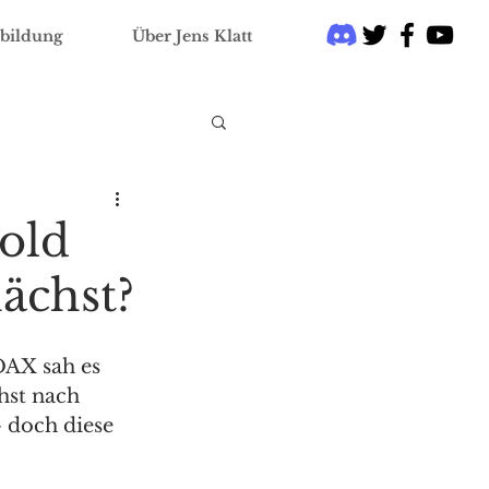
bildung
Über Jens Klatt
Gold
ächst?
DAX sah es 
st nach 
 doch diese 